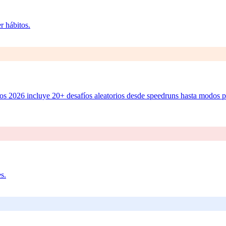
r hábitos.
s 2026 incluye 20+ desafíos aleatorios desde speedruns hasta modos pa
s.