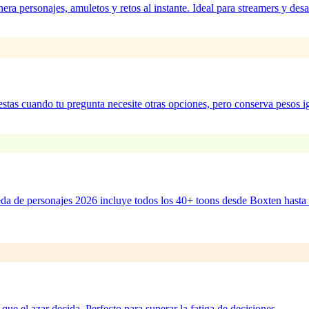
 personajes, amuletos y retos al instante. Ideal para streamers y des
estas cuando tu pregunta necesite otras opciones, pero conserva pesos i
eda de personajes 2026 incluye todos los 40+ toons desde Boxten hasta
 que el azar decida. Perfecto para superar la fatiga de decisiones.