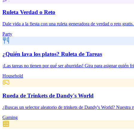
Ruleta Verdad o Reto
Dale vida a la fiesta con una ruleta generadora de verdad o reto gratis.
Party
¿Quién lava los platos? Ruleta de Tareas
¡Las tareas no tienen por qué ser aburridas! Gira para asignar quién fr
Household
Rueda de Trinkets de Dandy's World
¿Buscas un selector aleatorio de trinkets de Dandy's World? Nuestra ru
Gaming