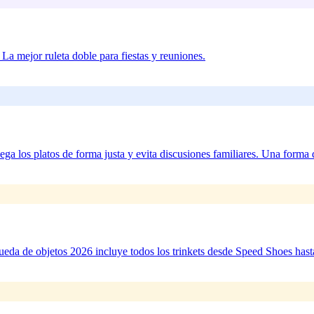
 La mejor ruleta doble para fiestas y reuniones.
iega los platos de forma justa y evita discusiones familiares. Una forma
eda de objetos 2026 incluye todos los trinkets desde Speed Shoes hasta 