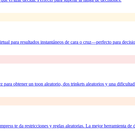
tual para resultados instantáneos de cara o cruz—perfecto para decisio
 para obtener un toon aleatorio, dos trinkets aleatorios y una dificultad
mpress te da restricciones y reglas aleatorias. La mejor herramienta de