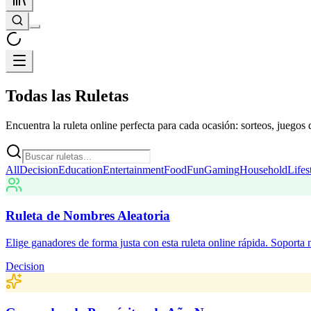
Todas las Ruletas
Encuentra la ruleta online perfecta para cada ocasión: sorteos, juegos d
All
Decision
Education
Entertainment
Food
Fun
Gaming
Household
Lifes
Ruleta de Nombres Aleatoria
Elige ganadores de forma justa con esta ruleta online rápida. Soporta 
Decision