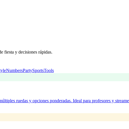
e fiesta y decisiones rápidas.
tyle
Numbers
Party
Sports
Tools
múltiples ruedas y opciones ponderadas. Ideal para profesores y streame