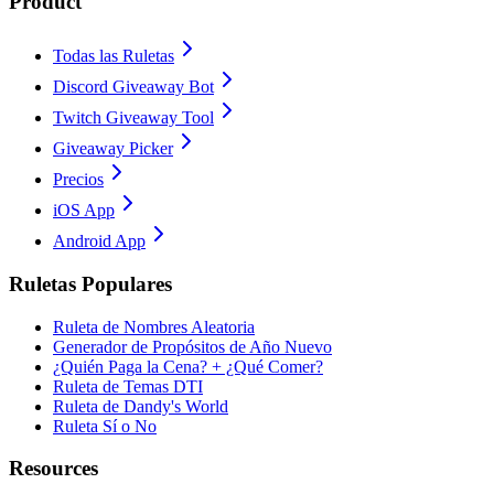
Product
Todas las Ruletas
Discord Giveaway Bot
Twitch Giveaway Tool
Giveaway Picker
Precios
iOS App
Android App
Ruletas Populares
Ruleta de Nombres Aleatoria
Generador de Propósitos de Año Nuevo
¿Quién Paga la Cena? + ¿Qué Comer?
Ruleta de Temas DTI
Ruleta de Dandy's World
Ruleta Sí o No
Resources