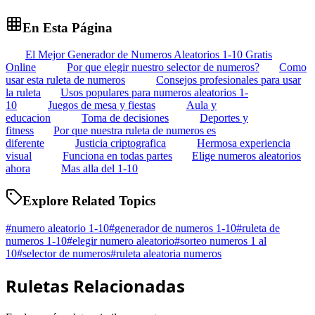
En Esta Página
El Mejor Generador de Numeros Aleatorios 1-10 Gratis
Online
Por que elegir nuestro selector de numeros?
Como
usar esta ruleta de numeros
Consejos profesionales para usar
la ruleta
Usos populares para numeros aleatorios 1-
10
Juegos de mesa y fiestas
Aula y
educacion
Toma de decisiones
Deportes y
fitness
Por que nuestra ruleta de numeros es
diferente
Justicia criptografica
Hermosa experiencia
visual
Funciona en todas partes
Elige numeros aleatorios
ahora
Mas alla del 1-10
Explore Related Topics
#
numero aleatorio 1-10
#
generador de numeros 1-10
#
ruleta de
numeros 1-10
#
elegir numero aleatorio
#
sorteo numeros 1 al
10
#
selector de numeros
#
ruleta aleatoria numeros
Ruletas Relacionadas