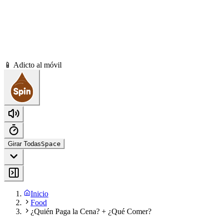
📱 Adicto al móvil
Girar Todas
Space
Inicio
Food
¿Quién Paga la Cena? + ¿Qué Comer?