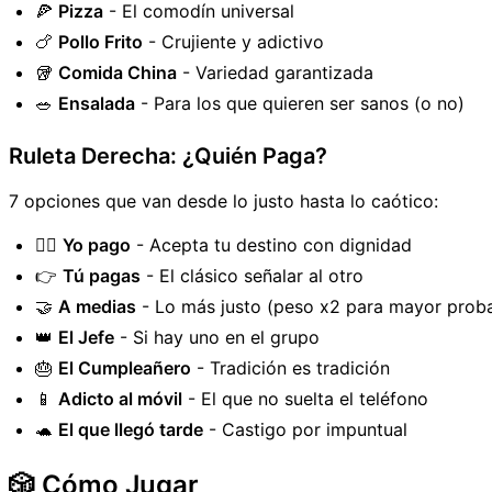
🍕
Pizza
- El comodín universal
🍗
Pollo Frito
- Crujiente y adictivo
🥡
Comida China
- Variedad garantizada
🥗
Ensalada
- Para los que quieren ser sanos (o no)
Ruleta Derecha: ¿Quién Paga?
7 opciones que van desde lo justo hasta lo caótico:
🙋‍♂️
Yo pago
- Acepta tu destino con dignidad
👉
Tú pagas
- El clásico señalar al otro
🤝
A medias
- Lo más justo (peso x2 para mayor proba
👑
El Jefe
- Si hay uno en el grupo
🎂
El Cumpleañero
- Tradición es tradición
📱
Adicto al móvil
- El que no suelta el teléfono
🐢
El que llegó tarde
- Castigo por impuntual
🎲 Cómo Jugar