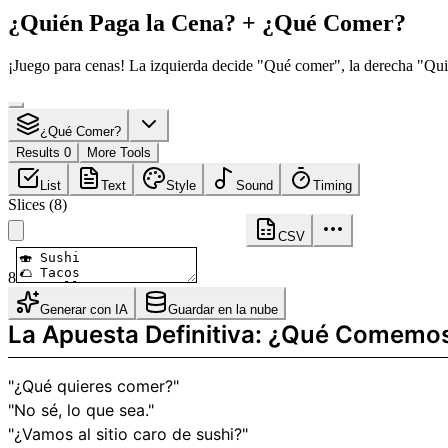
¿Quién Paga la Cena? + ¿Qué Comer?
¡Juego para cenas! La izquierda decide "Qué comer", la derecha "Qui
¿Qué Comer?
Results 0
More Tools
List
Text
Style
Sound
Timing
Slices
(
8
)
CSV
8
Generar con IA
Guardar en la nube
La Apuesta Definitiva: ¿Qué Comemos
"¿Qué quieres comer?"
"No sé, lo que sea."
"¿Vamos al sitio caro de sushi?"