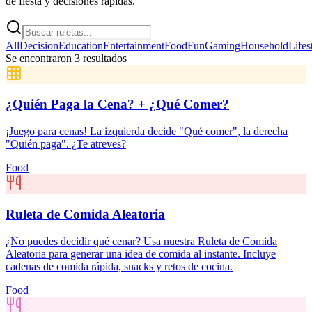
de fiesta y decisiones rápidas.
All
Decision
Education
Entertainment
Food
Fun
Gaming
Household
Lifes
Se encontraron 3 resultados
¿Quién Paga la Cena? + ¿Qué Comer?
¡Juego para cenas! La izquierda decide "Qué comer", la derecha
"Quién paga". ¿Te atreves?
Food
Ruleta de Comida Aleatoria
¿No puedes decidir qué cenar? Usa nuestra Ruleta de Comida
Aleatoria para generar una idea de comida al instante. Incluye
cadenas de comida rápida, snacks y retos de cocina.
Food