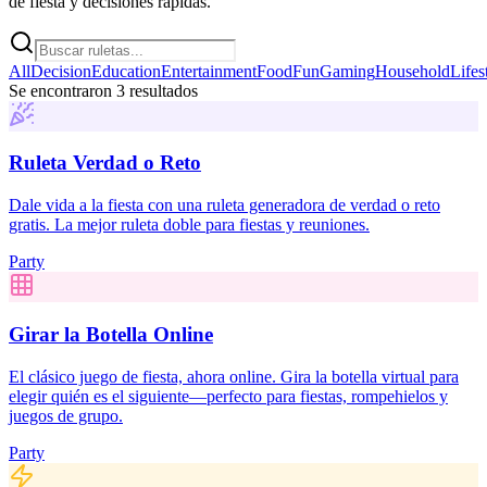
de fiesta y decisiones rápidas.
All
Decision
Education
Entertainment
Food
Fun
Gaming
Household
Lifes
Se encontraron 3 resultados
Ruleta Verdad o Reto
Dale vida a la fiesta con una ruleta generadora de verdad o reto
gratis. La mejor ruleta doble para fiestas y reuniones.
Party
Girar la Botella Online
El clásico juego de fiesta, ahora online. Gira la botella virtual para
elegir quién es el siguiente—perfecto para fiestas, rompehielos y
juegos de grupo.
Party