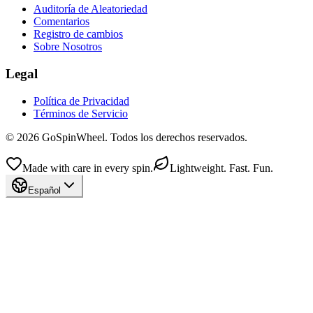
Auditoría de Aleatoriedad
Comentarios
Registro de cambios
Sobre Nosotros
Legal
Política de Privacidad
Términos de Servicio
© 2026 GoSpinWheel. Todos los derechos reservados.
Made with care in every spin.
Lightweight. Fast. Fun.
Español