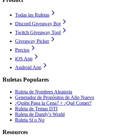
Todas las Ruletas
Discord Giveaway Bot
Twitch Giveaway Tool
Giveaway Picker
Precios
iOS App
Android App
Ruletas Populares
Ruleta de Nombres Aleatoria
Generador de Propósitos de Año Nuevo
¿Quién Paga la Cena? + ¿Qué Comer?
Ruleta de Temas DTI
Ruleta de Dandy's World
Ruleta Sí o No
Resources