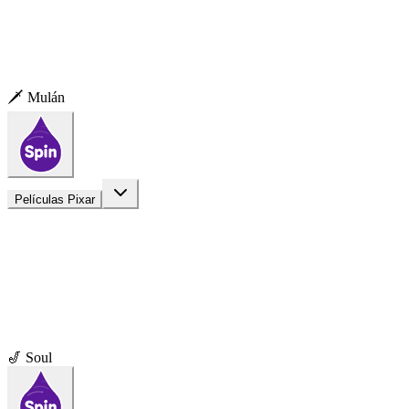
🗡️ Mulán
Películas Pixar
🎷 Soul