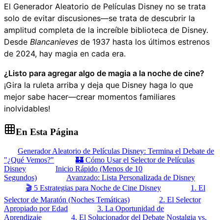
El Generador Aleatorio de Películas Disney no se trata
solo de evitar discusiones—se trata de descubrir la
amplitud completa de la increíble biblioteca de Disney.
Desde
Blancanieves
de 1937 hasta los últimos estrenos
de 2024, hay magia en cada era.
¿Listo para agregar algo de magia a la noche de cine?
¡Gira la ruleta arriba y deja que Disney haga lo que
mejor sabe hacer—crear momentos familiares
inolvidables!
En Esta Página
Generador Aleatorio de Películas Disney: Termina el Debate de
"¿Qué Vemos?"
🏰 Cómo Usar el Selector de Películas
Disney
Inicio Rápido (Menos de 10
Segundos)
Avanzado: Lista Personalizada de Disney
🎬 5 Estrategias para Noche de Cine Disney
1. El
Selector de Maratón (Noches Temáticas)
2. El Selector
Apropiado por Edad
3. La Oportunidad de
Aprendizaje
4. El Solucionador del Debate Nostalgia vs.