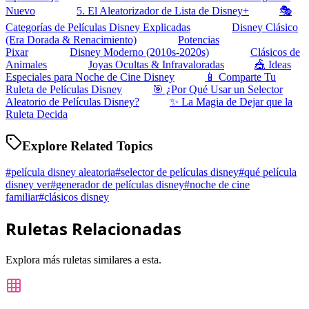
Nuevo
5. El Aleatorizador de Lista de Disney+
🎭
Categorías de Películas Disney Explicadas
Disney Clásico
(Era Dorada & Renacimiento)
Potencias
Pixar
Disney Moderno (2010s-2020s)
Clásicos de
Animales
Joyas Ocultas & Infravaloradas
🎪 Ideas
Especiales para Noche de Cine Disney
📱 Comparte Tu
Ruleta de Películas Disney
🎯 ¿Por Qué Usar un Selector
Aleatorio de Películas Disney?
✨ La Magia de Dejar que la
Ruleta Decida
Explore Related Topics
#
película disney aleatoria
#
selector de películas disney
#
qué película
disney ver
#
generador de películas disney
#
noche de cine
familiar
#
clásicos disney
Ruletas Relacionadas
Explora más ruletas similares a esta.