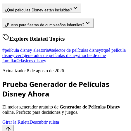
¿Qué películas Disney están incluidas?
¿Bueno para fiestas de cumpleaños infantiles?
Explore Related Topics
#
película disney aleatoria
#
selector de películas disney
#
qué película
disney ver
#
generador de películas disney
#
noche de cine
familiar
#
clásicos disney
Actualizado: 8 de agosto de 2026
Prueba Generador de Películas
Disney Ahora
El mejor generador gratuito de
Generador de Películas Disney
online. Perfecto para decisiones y juegos.
Girar la Ruleta
Descubrir ruleta