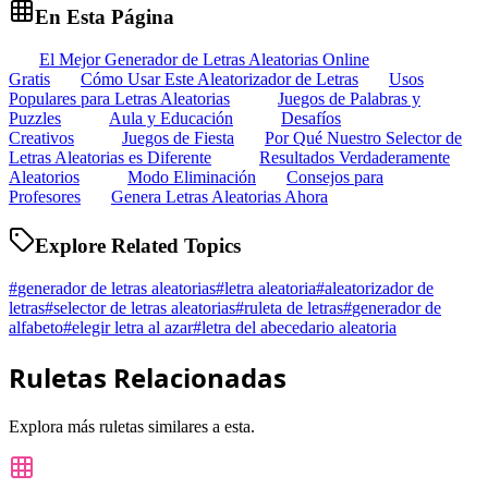
En Esta Página
El Mejor Generador de Letras Aleatorias Online
Gratis
Cómo Usar Este Aleatorizador de Letras
Usos
Populares para Letras Aleatorias
Juegos de Palabras y
Puzzles
Aula y Educación
Desafíos
Creativos
Juegos de Fiesta
Por Qué Nuestro Selector de
Letras Aleatorias es Diferente
Resultados Verdaderamente
Aleatorios
Modo Eliminación
Consejos para
Profesores
Genera Letras Aleatorias Ahora
Explore Related Topics
#
generador de letras aleatorias
#
letra aleatoria
#
aleatorizador de
letras
#
selector de letras aleatorias
#
ruleta de letras
#
generador de
alfabeto
#
elegir letra al azar
#
letra del abecedario aleatoria
Ruletas Relacionadas
Explora más ruletas similares a esta.