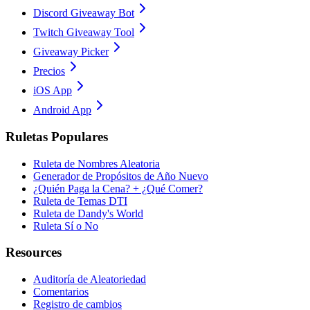
Discord Giveaway Bot
Twitch Giveaway Tool
Giveaway Picker
Precios
iOS App
Android App
Ruletas Populares
Ruleta de Nombres Aleatoria
Generador de Propósitos de Año Nuevo
¿Quién Paga la Cena? + ¿Qué Comer?
Ruleta de Temas DTI
Ruleta de Dandy's World
Ruleta Sí o No
Resources
Auditoría de Aleatoriedad
Comentarios
Registro de cambios