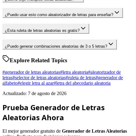
¿Puedo usar esto como aleatorizador de letras para enseñar?
¿Esta ruleta de letras aleatorias es gratis?
¿Puedo generar combinaciones aleatorias de 3 o 5 letras?
Explore Related Topics
#
generador de letras aleatorias
#
letra aleatoria
#
aleatorizador de
letras
#
selector de letras aleatorias
#
ruleta de letras
#
generador de
alfabeto
#
elegir letra al azar
#
letra del abecedario aleatoria
Actualizado: 7 de agosto de 2026
Prueba Generador de Letras
Aleatorias Ahora
El mejor generador gratuito de
Generador de Letras Aleatorias