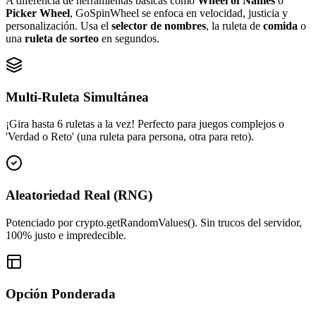
A diferencia de herramientas básicas como
Wheel of Names
o
Picker Wheel
, GoSpinWheel se enfoca en velocidad, justicia y
personalización. Usa el
selector de nombres
, la ruleta de
comida
o
una
ruleta de sorteo
en segundos.
Multi-Ruleta Simultánea
¡Gira hasta 6 ruletas a la vez! Perfecto para juegos complejos o
'Verdad o Reto' (una ruleta para persona, otra para reto).
Aleatoriedad Real (RNG)
Potenciado por crypto.getRandomValues(). Sin trucos del servidor,
100% justo e impredecible.
Opción Ponderada