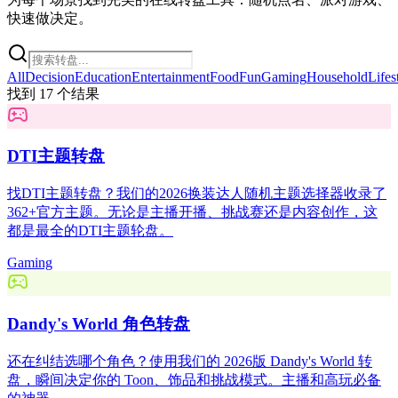
快速做决定。
All
Decision
Education
Entertainment
Food
Fun
Gaming
Household
Lifes
找到 17 个结果
DTI主题转盘
找DTI主题转盘？我们的2026换装达人随机主题选择器收录了
362+官方主题。无论是主播开播、挑战赛还是内容创作，这
都是最全的DTI主题轮盘。
Gaming
Dandy's World 角色转盘
还在纠结选哪个角色？使用我们的 2026版 Dandy's World 转
盘，瞬间决定你的 Toon、饰品和挑战模式。主播和高玩必备