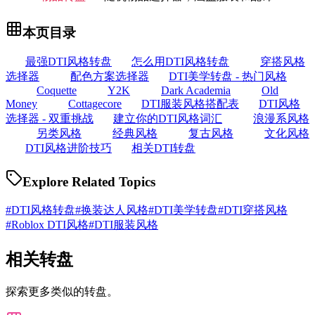
本页目录
最强DTI风格转盘
怎么用DTI风格转盘
穿搭风格
选择器
配色方案选择器
DTI美学转盘 - 热门风格
Coquette
Y2K
Dark Academia
Old
Money
Cottagecore
DTI服装风格搭配表
DTI风格
选择器 - 双重挑战
建立你的DTI风格词汇
浪漫系风格
另类风格
经典风格
复古风格
文化风格
DTI风格进阶技巧
相关DTI转盘
Explore Related Topics
#
DTI风格转盘
#
换装达人风格
#
DTI美学转盘
#
DTI穿搭风格
#
Roblox DTI风格
#
DTI服装风格
相关转盘
探索更多类似的转盘。