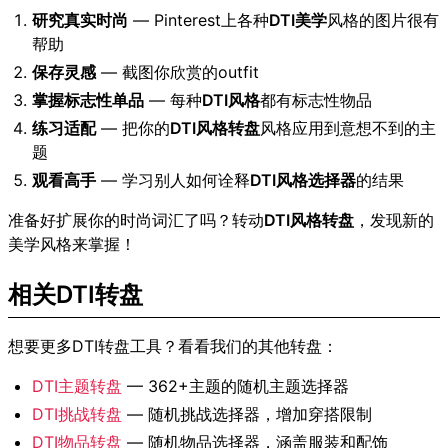
研究真实时尚
— Pinterest上各种
DTI美学
风格的图片很有
帮助
保存灵感
— 截图你欣赏的outfit
掌握标志性单品
— 每种
DTI风格
都有标志性物品
练习适配
— 把你的
DTI风格转盘
风格应用到意想不到的主
题
观看高手
— 学习别人如何诠释
DTI风格选择器
的结果
准备好扩展你的时尚词汇了吗？转动
DTI风格转盘
，发现新的
美学风格来掌握！
相关DTI转盘
想要更多DTI转盘工具？看看我们的其他转盘：
DTI主题转盘
— 362+主题的随机主题选择器
DTI挑战转盘
— 随机挑战选择器，增加穿搭限制
DTI物品转盘
— 随机物品选择器，涵盖服装和配饰