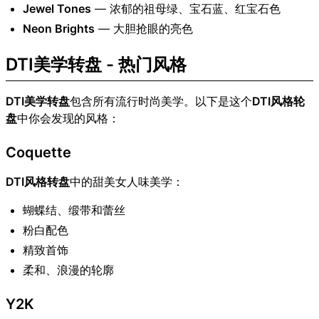
Jewel Tones
— 浓郁的祖母绿、宝石蓝、红宝石色
Neon Brights
— 大胆抢眼的亮色
DTI美学转盘 - 热门风格
DTI美学转盘
包含所有流行时尚美学。以下是这个
DTI风格轮
盘
中你会发现的风格：
Coquette
DTI风格转盘
中的甜美女人味美学：
蝴蝶结、缎带和蕾丝
粉白配色
精致首饰
柔和、浪漫的轮廓
Y2K