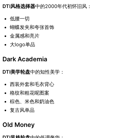
DTI风格选择器
中的2000年代初怀旧风：
低腰一切
蝴蝶发夹和夸张首饰
金属感和亮片
大logo单品
Dark Academia
DTI美学轮盘
中的知性美学：
西装外套和毛衣背心
格纹和粗花呢图案
棕色、米色和奶油色
复古风单品
Old Money
DTI风格轮盘
中的低调奢华：