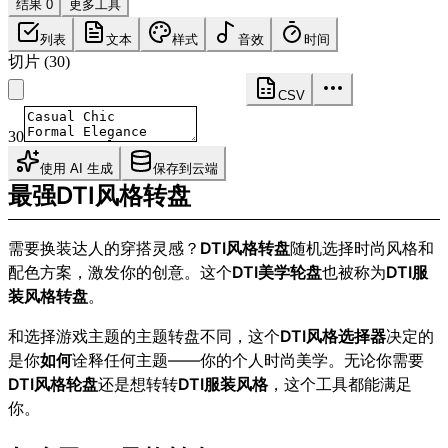
结果 0
更多工具
列表
文本
样式
音效
时间
切片
(
30
)
CSV
30
使用 AI 生成
保存到云端
最强DTI风格转盘
需要换装达人的穿搭灵感？
DTI风格转盘
随机选择时尚风格和
配色方案，激发你的创意。这个
DTI美学轮盘
也被称为
DTI服
装风格转盘
。
和选择游戏主题的主题转盘不同，这个
DTI风格选择器
决定的
是你
如何
诠释任何主题——你的个人时尚美学。无论你需要
DTI风格轮盘
还是想转转
DTI服装风格
，这个工具都能满足
你。