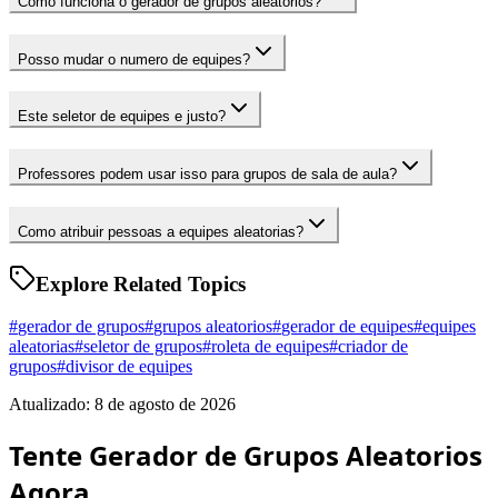
Como funciona o gerador de grupos aleatorios?
Posso mudar o numero de equipes?
Este seletor de equipes e justo?
Professores podem usar isso para grupos de sala de aula?
Como atribuir pessoas a equipes aleatorias?
Explore Related Topics
#
gerador de grupos
#
grupos aleatorios
#
gerador de equipes
#
equipes
aleatorias
#
seletor de grupos
#
roleta de equipes
#
criador de
grupos
#
divisor de equipes
Atualizado: 8 de agosto de 2026
Tente Gerador de Grupos Aleatorios
Agora