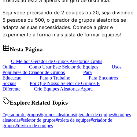
frustracao esta a apenas um giro de distancia.
Seja voce precisando de 2 equipes ou 20, seja dividindo
5 pessoas ou 500, o gerador de grupos aleatorios se
adapta as suas necessidades. Comece a girar e
experimente a forma mais justa de formar equipes!
Nesta Página
O Melhor Gerador de Grupos Aleatorios Gratis
Online
Como Usar Este Seletor de Equipes
Usos
Populares do Criador de Grupos
Para
Educacao
Para o Trabalho
Para Encontros
Sociais
Por Que Nosso Seletor de Grupos E
Diferente
Crie Equipes Aleatorias Agora
Explore Related Topics
#
gerador de grupos
#
grupos aleatorios
#
gerador de equipes
#
equipes
aleatorias
#
seletor de grupos
#
roleta de equipes
#
criador de
grupos
#
divisor de equipes