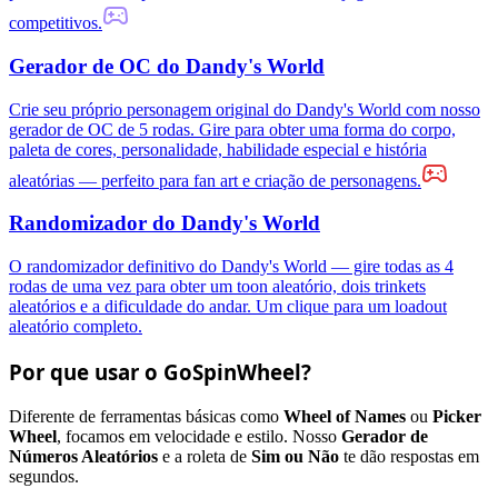
competitivos.
Gerador de OC do Dandy's World
Crie seu próprio personagem original do Dandy's World com nosso
gerador de OC de 5 rodas. Gire para obter uma forma do corpo,
paleta de cores, personalidade, habilidade especial e história
aleatórias — perfeito para fan art e criação de personagens.
Randomizador do Dandy's World
O randomizador definitivo do Dandy's World — gire todas as 4
rodas de uma vez para obter um toon aleatório, dois trinkets
aleatórios e a dificuldade do andar. Um clique para um loadout
aleatório completo.
Por que usar o GoSpinWheel?
Diferente de ferramentas básicas como
Wheel of Names
ou
Picker
Wheel
, focamos em velocidade e estilo. Nosso
Gerador de
Números Aleatórios
e a roleta de
Sim ou Não
te dão respostas em
segundos.