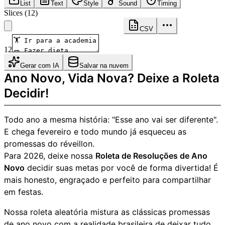
List
Text
Style
Sound
Timing
Slices
(
12
)
CSV
12
Gerar com IA
Salvar na nuvem
Ano Novo, Vida Nova? Deixe a Roleta
Decidir!
Todo ano a mesma história: "Esse ano vai ser diferente".
E chega fevereiro e todo mundo já esqueceu as
promessas do réveillon.
Para 2026, deixe nossa
Roleta de Resoluções de Ano
Novo
decidir suas metas por você de forma divertida! É
mais honesto, engraçado e perfeito para compartilhar
em festas.
Nossa roleta aleatória mistura as clássicas promessas
de ano novo com a realidade brasileira de deixar tudo