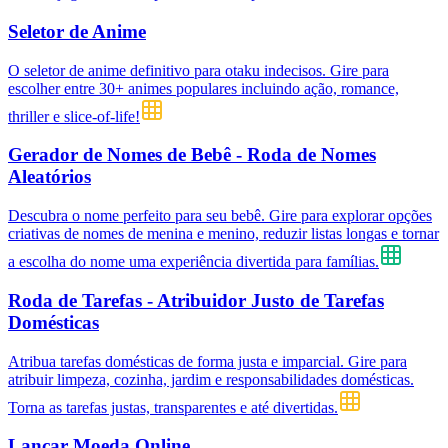
Seletor de Anime
O seletor de anime definitivo para otaku indecisos. Gire para
escolher entre 30+ animes populares incluindo ação, romance,
thriller e slice-of-life!
Gerador de Nomes de Bebê - Roda de Nomes
Aleatórios
Descubra o nome perfeito para seu bebê. Gire para explorar opções
criativas de nomes de menina e menino, reduzir listas longas e tornar
a escolha do nome uma experiência divertida para famílias.
Roda de Tarefas - Atribuidor Justo de Tarefas
Domésticas
Atribua tarefas domésticas de forma justa e imparcial. Gire para
atribuir limpeza, cozinha, jardim e responsabilidades domésticas.
Torna as tarefas justas, transparentes e até divertidas.
Lançar Moeda Online