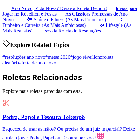
Ano Novo, Vida Nova? Deixe a Roleta Decidir!
Ideias para
Jogar no Réveillon e Festas
As Clássicas Promessas de Ano
Novo
🌟 Saúde e Fitness (As Mais Populares)
💶
Dinheiro e Carreira (As Mais Ambiciosas)
🎉 Lifestyle (As
Mais Realistas)
Usos da Roleta de Resoluções
Explore Related Topics
#
resoluções ano novo
#
metas 2026
#
jogo réveillon
#
roleta
aleatória
#
festa de ano novo
Roletas Relacionadas
Explore mais roletas parecidas com esta.
Pedra, Papel e Tesoura Jokenpô
Esqueceu de usar as mãos? Ou precisa de um juiz imparcial? Deixe
a roleta jogar Pedra, Papel ou Tesoura por você.