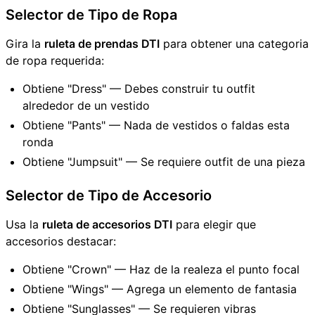
Selector de Tipo de Ropa
Gira la
ruleta de prendas DTI
para obtener una categoria
de ropa requerida:
Obtiene "Dress" — Debes construir tu outfit
alrededor de un vestido
Obtiene "Pants" — Nada de vestidos o faldas esta
ronda
Obtiene "Jumpsuit" — Se requiere outfit de una pieza
Selector de Tipo de Accesorio
Usa la
ruleta de accesorios DTI
para elegir que
accesorios destacar:
Obtiene "Crown" — Haz de la realeza el punto focal
Obtiene "Wings" — Agrega un elemento de fantasia
Obtiene "Sunglasses" — Se requieren vibras