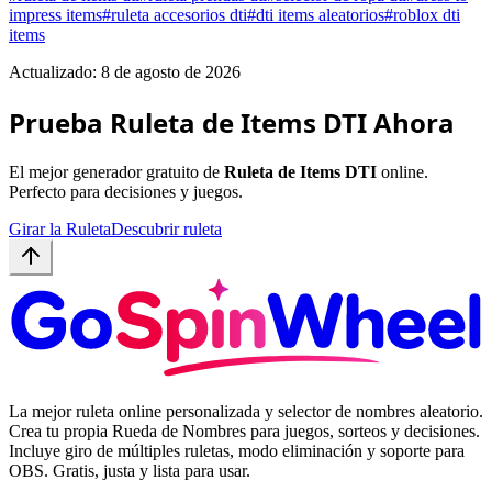
impress items
#
ruleta accesorios dti
#
dti items aleatorios
#
roblox dti
items
Actualizado: 8 de agosto de 2026
Prueba Ruleta de Items DTI Ahora
El mejor generador gratuito de
Ruleta de Items DTI
online.
Perfecto para decisiones y juegos.
Girar la Ruleta
Descubrir ruleta
La mejor ruleta online personalizada y selector de nombres aleatorio.
Crea tu propia Rueda de Nombres para juegos, sorteos y decisiones.
Incluye giro de múltiples ruletas, modo eliminación y soporte para
OBS. Gratis, justa y lista para usar.