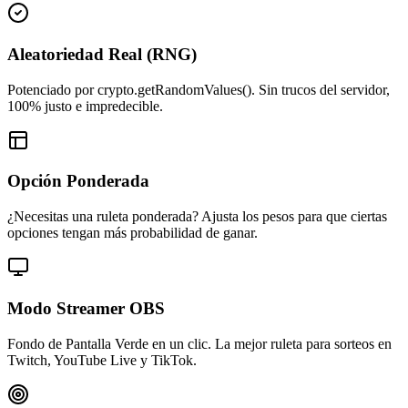
Aleatoriedad Real (RNG)
Potenciado por crypto.getRandomValues(). Sin trucos del servidor,
100% justo e impredecible.
Opción Ponderada
¿Necesitas una ruleta ponderada? Ajusta los pesos para que ciertas
opciones tengan más probabilidad de ganar.
Modo Streamer OBS
Fondo de Pantalla Verde en un clic. La mejor ruleta para sorteos en
Twitch, YouTube Live y TikTok.