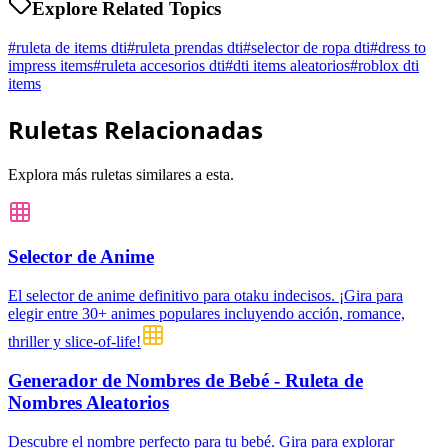
Explore Related Topics
#
ruleta de items dti
#
ruleta prendas dti
#
selector de ropa dti
#
dress to
impress items
#
ruleta accesorios dti
#
dti items aleatorios
#
roblox dti
items
Ruletas Relacionadas
Explora más ruletas similares a esta.
Selector de Anime
El selector de anime definitivo para otaku indecisos. ¡Gira para
elegir entre 30+ animes populares incluyendo acción, romance,
thriller y slice-of-life!
Generador de Nombres de Bebé - Ruleta de
Nombres Aleatorios
Descubre el nombre perfecto para tu bebé. Gira para explorar