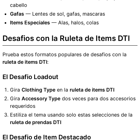
cabello
Gafas
— Lentes de sol, gafas, mascaras
Items Especiales
— Alas, halos, colas
Desafios con la Ruleta de Items DTI
Prueba estos formatos populares de desafios con la
ruleta de items DTI
:
El Desafio Loadout
Gira
Clothing Type
en la
ruleta de items DTI
Gira
Accessory Type
dos veces para dos accesorios
requeridos
Estiliza el tema usando solo estas selecciones de la
ruleta de prendas DTI
El Desafio de Item Destacado