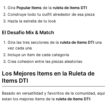
Gira
Popular Items
de la
ruleta de items DTI
Construye todo tu outfit alrededor de esa pieza
Hazla la estrella de tu look
El Desafio Mix & Match
Gira las tres secciones de la
ruleta de items DTI
una
vez cada una
Incluye un item de cada categoria
Crea cohesion entre las piezas aleatorias
Los Mejores Items en la Ruleta de
Items DTI
Basado en versatilidad y favoritos de la comunidad, aqui
estan los mejores items de la
ruleta de items DTI
: