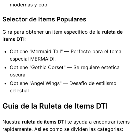
modernas y cool
Selector de Items Populares
Gira para obtener un item especifico de la
ruleta de
items DTI
:
Obtiene "Mermaid Tail" — Perfecto para el tema
especial MERMAID!!
Obtiene "Gothic Corset" — Se requiere estetica
oscura
Obtiene "Angel Wings" — Desafio de estilismo
celestial
Guia de la Ruleta de Items DTI
Nuestra
ruleta de items DTI
te ayuda a encontrar items
rapidamente. Asi es como se dividen las categorias: