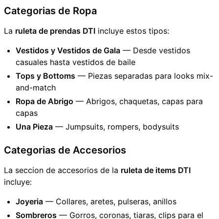
Categorias de Ropa
La
ruleta de prendas DTI
incluye estos tipos:
Vestidos y Vestidos de Gala
— Desde vestidos
casuales hasta vestidos de baile
Tops y Bottoms
— Piezas separadas para looks mix-
and-match
Ropa de Abrigo
— Abrigos, chaquetas, capas para
capas
Una Pieza
— Jumpsuits, rompers, bodysuits
Categorias de Accesorios
La seccion de accesorios de la
ruleta de items DTI
incluye:
Joyeria
— Collares, aretes, pulseras, anillos
Sombreros
— Gorros, coronas, tiaras, clips para el