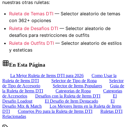
nuestras otras ruletas:
Ruleta de Temas DTI
— Selector aleatorio de temas
con 362+ opciones
Ruleta de Desafios DTI
— Selector aleatorio de
desafios para restricciones de outfits
Ruleta de Outfits DTI
— Selector aleatorio de estilos
y esteticas
En Esta Página
La Mejor Ruleta de Items DTI para 2026
Como Usar la
Ruleta de Items DTI
Selector de Tipo de Ropa
Selector
de Tipo de Accesorio
Selector de Items Populares
Guia de
la Ruleta de Items DTI
Categorias de Ropa
Categorias
de Accesorios
Desafios con la Ruleta de Items DTI
El
Desafio Loadout
El Desafio de Item Destacado
El
Desafio Mix & Match
Los Mejores Items en la Ruleta de Items
DTI
Consejos Pro para la Ruleta de Items DTI
Ruletas DTI
Relacionadas