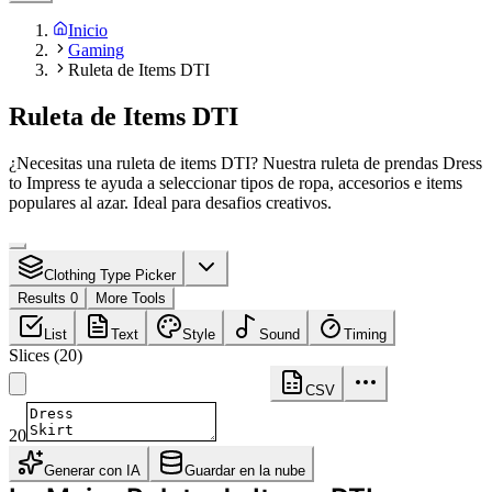
Inicio
Gaming
Ruleta de Items DTI
Ruleta de Items DTI
¿Necesitas una ruleta de items DTI? Nuestra ruleta de prendas Dress
to Impress te ayuda a seleccionar tipos de ropa, accesorios e items
populares al azar. Ideal para desafios creativos.
Clothing Type Picker
Results 0
More Tools
List
Text
Style
Sound
Timing
Slices
(
20
)
CSV
20
Generar con IA
Guardar en la nube