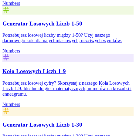
Numbers
Generator Losowych Liczb 1-50
Potrzebujesz losowej liczby między 1-50? Użyj naszego
darmowego koła dla natychmiastowych, uczciwych wyników.
Numbers
Koło Losowych Liczb 1-9
Potrzebujesz losowej cyfry? Skorzystaj z naszego Koła Losowych
Liczb 1-9. Idealne do gier matematycznych, numerów na koszulki i
enneagramu.
Numbers
Generator Losowych Liczb 1-30