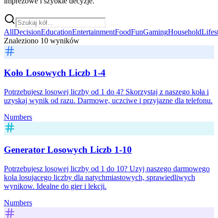
imprezowe i szybkie decyzje.
All
Decision
Education
Entertainment
Food
Fun
Gaming
Household
Lifes
Znaleziono 10 wyników
Koło Losowych Liczb 1-4
Potrzebujesz losowej liczby od 1 do 4? Skorzystaj z naszego koła i
uzyskaj wynik od razu. Darmowe, uczciwe i przyjazne dla telefonu.
Numbers
Generator Losowych Liczb 1-10
Potrzebujesz losowej liczby od 1 do 10? Uzyj naszego darmowego
kola losujacego liczby dla natychmiastowych, sprawiedliwych
wynikow. Idealne do gier i lekcji.
Numbers