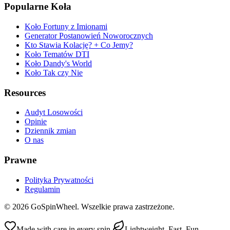
Popularne Koła
Koło Fortuny z Imionami
Generator Postanowień Noworocznych
Kto Stawia Kolację? + Co Jemy?
Koło Tematów DTI
Koło Dandy's World
Koło Tak czy Nie
Resources
Audyt Losowości
Opinie
Dziennik zmian
O nas
Prawne
Polityka Prywatności
Regulamin
© 2026 GoSpinWheel. Wszelkie prawa zastrzeżone.
Made with care in every spin.
Lightweight. Fast. Fun.