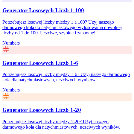
Generator Losowych Liczb 1-100
Potrzebujesz losowej liczby miedzy 1 a 100? Uzyj naszego
darmowego kola do natychmiastowego wylosowania dowolnej
liczby od 1 do 100. Uczciwe, szybkie i zabawne!
Numbers
Generator Losowych Liczb 1-6
Potrzebujesz losowej liczby między 1-6? Użyj naszego darmowego
koła dla natychmiastowych, uczciwych wyników.
Numbers
Generator Losowych Liczb 1-20
Potrzebujesz losowej liczby między 1-20? Użyj naszego
darmowego koła dla natychmiastowych, uczciwych wyników.