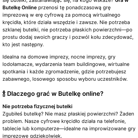
się butelki, zastanawiając się, na kogo wskaże?
Gra w
Butelkę Online
przenosi tę ponadczasową grę
imprezową w erę cyfrową za pomocą wirtualnego
kręcidła, które działa wszędzie i zawsze. Nie potrzeba
szklanej butelki, nie potrzeba płaskich powierzchni—po
prostu dodaj swoich graczy i pozwól kołu zdecydować,
kto jest następny.
Idealna na domowe imprezy, nocne imprezy, gry
lodołamacze, wydarzenia team buildingowe, wirtualne
spotkania i każde zgromadzenie, gdzie potrzebujesz
zabawnego, losowego sposobu wyboru uczestników.
🍾 Dlaczego grać w Butelkę online?
Nie potrzeba fizycznej butelki
Zgubiłeś butelkę? Nie masz płaskiej powierzchni? Żaden
problem. Nasze cyfrowe kręcidło działa na telefonie,
tablecie lub komputerze—idealne na improwizowane gry
imprezowe gdziekolwiek.