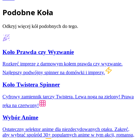
Podobne Koła
Odkryj więcej kół podobnych do tego.
Koło Prawda czy Wyzwanie
Rozkręć imprezę z darmowym kołem prawda czy wyzwanie.
Najlepszy podwójny spinner na domówki i imprezy.
Koło Twistera Spinner
Cyfrowy zamiennik tarczy Twistera. Lewa noga na zielony! Prawa
ręka na czerwony!
Wybór Anime
Ostateczny selektor anime dla niezdecydowanych otaku. Zakręć,
aby wybrać spośród 30+ popularnych anime w tym akcji, romansu,