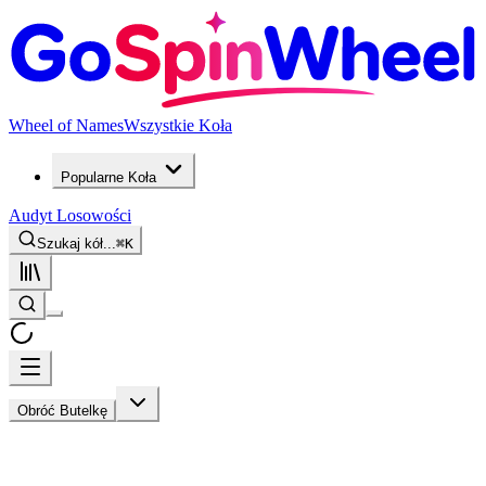
Wheel of Names
Wszystkie Koła
Popularne Koła
Audyt Losowości
Szukaj kół...
⌘
K
Obróć Butelkę