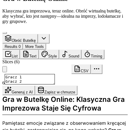
Klasyczna gra imprezowa, teraz online. Obróć wirtualną butelkę,
aby wybrać, kto jest następny—idealna na imprezy, lodołamacze i
gry grupowe.
Obróć Butelkę
Results 0
More Tools
List
Text
Style
Sound
Timing
Slices
(
6
)
CSV
6
Generuj z AI
Zapisz w chmurze
Gra w Butelkę Online: Klasyczna Gra
Imprezowa Staje Się Cyfrowa
Pamiętasz emocje związane z obserwowaniem kręcącej