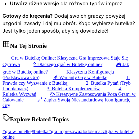
Utwórz różne wersje
dla różnych typów imprez
Gotowy do kręcenia?
Dodaj swoich graczy powyżej,
uzgodnij zasady i daj mu obrót. Kogo wybierze butelka?
Jest tylko jeden sposób, aby się dowiedzieć!
Na Tej Stronie
Gra w Butelkę Online: Klasyczna Gra Imprezowa Staje Się
Cyfrowa
🍾 Dlaczego grać w Butelkę online?
🎮 Jak
grać w Butelkę online?
Klasyczna Konfiguracja
(Podstawowa Gra)
🎉 Warianty Gry w Butelkę
1.
Prawda czy Wyzwanie z Butelką
2. Butelka Pytań (Tryb
Lodołamacz)
3. Butelka Komplementów
4.
Ruletka Wyzwań
💡 Kreatywne Zastosowania Poza Grami w
Całowanie
🔗 Zapisz Swoją Niestandardową Konfigurację
Gry
Explore Related Topics
#
gra w butelkę
#
butelka
#
gra imprezowa
#
lodołamacz
#
gra w butelkę
online