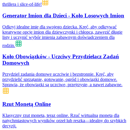
thrillera i slice-of-life!
Generator Imion dla Dzieci - Koło Losowych Imion
Odkryj idealne imię dla swojego dziecka. Kręć, aby odkrywać
kreatywne opcje imion dla dziewczynki i chłopca, zawęzić długie
listy i uczynić wybór imienia zabawnym doświadczeniem dla
rodzin.
Koło Obowiązków - Uczciwy Przydzielacz Zadań
Domowych
Przydziel zadania domowe uczciwie i bezstronnie. Kręć, aby
przydzielić sprzątanie, gotowanie, ogród i obowiązki domowe.
Sprawia, że obowiązki są uczciwe, przejrzyste, a nawet zabawne.
Rzut Monetą Online
Klasyczny rzut monetą, teraz online. Rzuć wirtualną monetą dla
natychmiastowych wyników orzeł lub reszka—idealny do szybkich
decyzji.