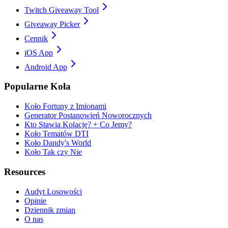
Twitch Giveaway Tool
Giveaway Picker
Cennik
iOS App
Android App
Popularne Koła
Koło Fortuny z Imionami
Generator Postanowień Noworocznych
Kto Stawia Kolację? + Co Jemy?
Koło Tematów DTI
Koło Dandy's World
Koło Tak czy Nie
Resources
Audyt Losowości
Opinie
Dziennik zmian
O nas