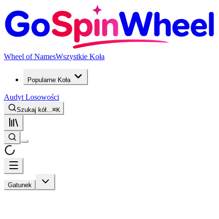
Wheel of Names
Wszystkie Koła
Popularne Koła
Audyt Losowości
Szukaj kół...
⌘
K
Gatunek