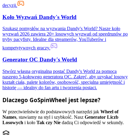
decyzji.
Koło Wyzwań Dandy's World
Szukasz pomysłów na wyzwania Dandy's World? Nasze koło
wyzwań 2026 zawiera 20+ losowych wyzwań od speedrunów po
tryby pacyfisty. Idealne dla streamerów, YouTuberów i
kompetytywnych graczy.
Generator OC Dandy's World
Stwórz własną oryginalną postać Dandy's World za pomocą
naszego 5-kołowego generatora OC. Zakręć, aby uzyskać losowy
kształt ciała, paletę kolorów, osobowość, specjalną umiejętność i
historię — idealny do fan artu i tworzenia postaci.
Dlaczego GoSpinWheel jest lepsze?
W przeciwieństwie do podstawowych narzędzi jak
Wheel of
Names
, stawiamy na styl i szybkość. Nasz
Generator Liczb
Losowych
i koło
Tak czy Nie
dadzą Ci odpowiedź w sekundy.