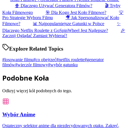
🍿 Dlaczego Używać Generatora Filmów?
🎬 Tryby
Koła Filmowego
🎯 Dla Kogo Jest Koło Filmowe?
💡
Pro Strategie Wyboru Filmu
🎥 Jak Spersonalizować Koło
Filmowe?
📊 Najpopularniejsze Gatunki w Polsce
✨
Dlaczego Netflix Roulette z GoSpinWheel Jest Najlepsze?
🎉
Zacznij Oglądać Zamiast Wybierać!
Explore Related Topics
#
losowanie filmu
#
co obejrzeć
#
netflix roulette
#
generator
filmów
#
wieczór filmowy
#
wybór gatunku
Podobne Koła
Odkryj więcej kół podobnych do tego.
Wybór Anime
Ostateczny selektor anime dla niezdecydowanych otaku. Zakręć,