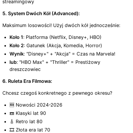
streamingowy
5. System Dwóch Kół (Advanced):
Maksimum losowości! Użyj dwóch kół jednocześnie:
Koło 1
: Platforma (Netflix, Disney+, HBO)
Koło 2
: Gatunek (Akcja, Komedia, Horror)
Wynik
: "Disney+" + "Akcja" = Czas na Marvela!
lub
: "HBO Max" + "Thriller" = Prestiżowy
dreszczowiec
6. Ruleta Era Filmowa:
Chcesz czegoś konkretnego z pewnego okresu?
🆕 Nowości 2024-2026
📼 Klasyki lat 90
🎸 Retro lat 80
🎞️ Złota era lat 70