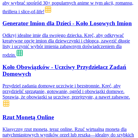
aby wybrać spośród 30+ popularnych anime w tym akcji, romansu,
thrillera i slice-of-life!
Generator Imion dla Dzieci - Koło Losowych Imion
Odkryj idealne imię dla swojego dziecka. Kręć, aby odkrywać
kreatywne opcje imion dla dziewczynki i chłopca, zawęzić długie
listy i uczynić wybór imienia zabawnym doświadczeniem dla
rodzin.
Koło Obowiązków - Uczciwy Przydzielacz Zadań
Domowych
Przydziel zadania domowe uczciwie i bezstronnie. Kręć, aby
przydzielić sprzątanie, gotowanie, ogród i obowiązki domowe.
Sprawia, że obowiązki są uczciwe, przejrzyste, a nawet zabawne.
Rzut Monetą Online
Klasyczny rzut monetą, teraz online. Rzuć wirtualną monetą dla
natychmiastowych wyników orzeł lub reszka—idealny do szybkich