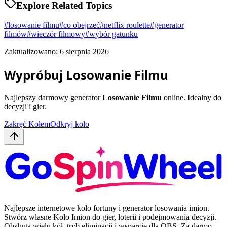
Explore Related Topics
#
losowanie filmu
#
co obejrzeć
#
netflix roulette
#
generator
filmów
#
wieczór filmowy
#
wybór gatunku
Zaktualizowano: 6 sierpnia 2026
Wypróbuj Losowanie Filmu
Najlepszy darmowy generator
Losowanie Filmu
online. Idealny do
decyzji i gier.
Zakręć Kołem
Odkryj koło
Najlepsze internetowe koło fortuny i generator losowania imion.
Stwórz własne Koło Imion do gier, loterii i podejmowania decyzji.
Obsługa wielu kół, tryb eliminacji i wsparcie dla OBS. Za darmo,