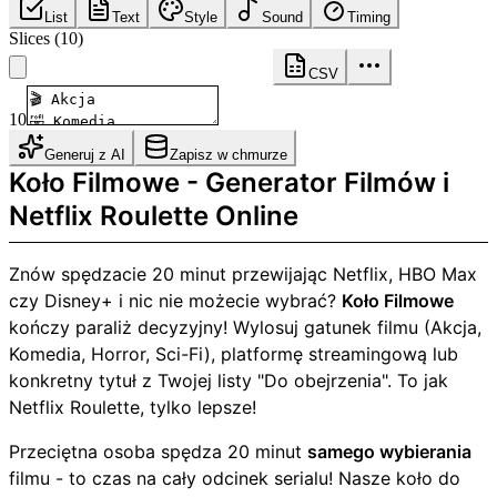
List
Text
Style
Sound
Timing
Slices
(
10
)
CSV
10
Generuj z AI
Zapisz w chmurze
Koło Filmowe - Generator Filmów i
Netflix Roulette Online
Znów spędzacie 20 minut przewijając Netflix, HBO Max
czy Disney+ i nic nie możecie wybrać?
Koło Filmowe
kończy paraliż decyzyjny! Wylosuj gatunek filmu (Akcja,
Komedia, Horror, Sci-Fi), platformę streamingową lub
konkretny tytuł z Twojej listy "Do obejrzenia". To jak
Netflix Roulette, tylko lepsze!
Przeciętna osoba spędza 20 minut
samego wybierania
filmu - to czas na cały odcinek serialu! Nasze koło do