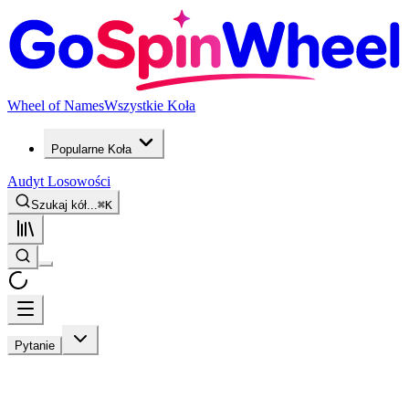
Wheel of Names
Wszystkie Koła
Popularne Koła
Audyt Losowości
Szukaj kół...
⌘
K
Pytanie