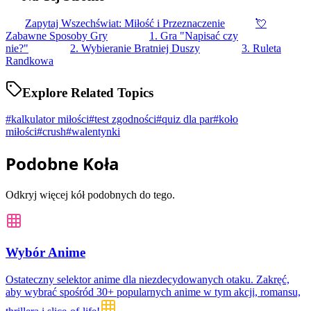
Zapytaj Wszechświat: Miłość i Przeznaczenie
💘
Zabawne Sposoby Gry
1. Gra "Napisać czy
nie?"
2. Wybieranie Bratniej Duszy
3. Ruleta
Randkowa
Explore Related Topics
#
kalkulator miłości
#
test zgodności
#
quiz dla par
#
koło
miłości
#
crush
#
walentynki
Podobne Koła
Odkryj więcej kół podobnych do tego.
Wybór Anime
Ostateczny selektor anime dla niezdecydowanych otaku. Zakręć,
aby wybrać spośród 30+ popularnych anime w tym akcji, romansu,