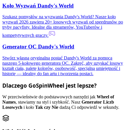
Koło Wyzwań Dandy's World
Szukasz pomysłów na wyzwania Dandy's World? Nasze koło
wyzwań 2026 zawiera 20+ losowych wyzwań od speedrunów po
tryby pacyfisty. Idealne dla streamerów, YouTuberów i
kompetytywnych graczy.
Generator OC Dandy's World
Stwórz własną oryginalną postać Dandy's World za pomocą
naszego 5-kołowego generatora OC. Zakręć, aby uzyskać losowy
kształt ciała, paletę kolorów, osobowość, specjalną umiejętność i
historię — idealny do fan artu i tworzenia postaci.
Dlaczego GoSpinWheel jest lepsze?
W przeciwieństwie do podstawowych narzędzi jak
Wheel of
Names
, stawiamy na styl i szybkość. Nasz
Generator Liczb
Losowych
i koło
Tak czy Nie
dadzą Ci odpowiedź w sekundy.