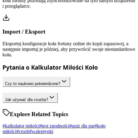
koła fortuny pozostają zsynchronizowane na tym samym urządzeniu
i przeglądarce.
Import / Eksport
Eksportuj konfiguracje koła fortuny online do kopii zapasowej, a
następnie importuj je później, aby przywrócić swoje niestandardowe
koła.
Pytania o Kalkulator Miłości Koło
Czy to naukowo potwierdzone?
Jak używać dla crusha?
Explore Related Topics
#
kalkulator miłości
#
test zgodności
#
quiz dla par
#
koło
miłości
#
crush
#
walentynki