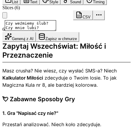
List
Text
Style
Sound
Timing
Slices
(
6
)
CSV
6
Generuj z AI
Zapisz w chmurze
Zapytaj Wszechświat: Miłość i
Przeznaczenie
Masz crusha? Nie wiesz, czy wysłać SMS-a? Niech
Kalkulator Miłości
zdecyduje o Twoim losie. To jak
Magiczna Kula nr 8, ale bardziej kolorowa.
💘 Zabawne Sposoby Gry
1. Gra "Napisać czy nie?"
Przestań analizować. Niech koło zdecyduje.