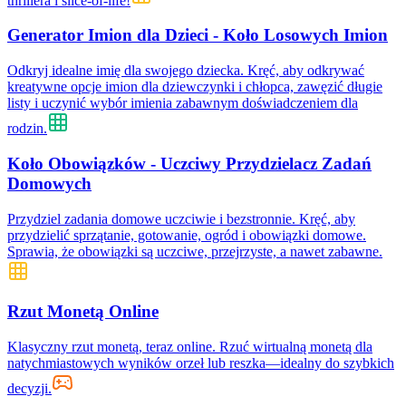
thrillera i slice-of-life!
Generator Imion dla Dzieci - Koło Losowych Imion
Odkryj idealne imię dla swojego dziecka. Kręć, aby odkrywać
kreatywne opcje imion dla dziewczynki i chłopca, zawęzić długie
listy i uczynić wybór imienia zabawnym doświadczeniem dla
rodzin.
Koło Obowiązków - Uczciwy Przydzielacz Zadań
Domowych
Przydziel zadania domowe uczciwie i bezstronnie. Kręć, aby
przydzielić sprzątanie, gotowanie, ogród i obowiązki domowe.
Sprawia, że obowiązki są uczciwe, przejrzyste, a nawet zabawne.
Rzut Monetą Online
Klasyczny rzut monetą, teraz online. Rzuć wirtualną monetą dla
natychmiastowych wyników orzeł lub reszka—idealny do szybkich
decyzji.