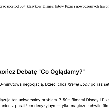
brać spośród 50+ klasyków Disney, hitów Pixar i nowoczesnych fawo
kończ Debatę "Co Oglądamy?"
30-minutową negocjacją. Dzieci chcą
Krainę Lodu
po raz set
ązuje ten uniwersalny problem. Z 50+ filmami Disney i Pi
 koniec z paraliżem decyzyjnym—tylko magiczne chwile fil