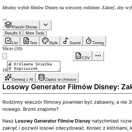
Idealny wybór filmów Disney na wieczory rodzinne. Zakręć, aby wy
Klasyki Disney
Results 0
More Tools
List
Text
Style
Sound
Timing
Slices
(
10
)
CSV
10
Generuj z AI
Zapisz w chmurze
Losowy Generator Filmów Disney: Za
Rodzinny wieczór filmowy powinien być zabawny, a nie 
nowego. Brzmi znajomo?
Nasz
Losowy Generator Filmów Disney
natychmiast rozwi
zakręć i pozwól losowi zdecydować. Koniec z kłótniami,