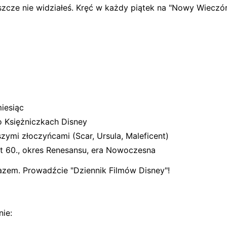
szcze nie widziałeś. Kręć w każdy piątek na "Nowy Wieczór 
iesiąc
 o Księżniczkach Disney
pszymi złoczyńcami (Scar, Ursula, Maleficent)
at 60., okres Renesansu, era Nowoczesna
razem. Prowadźcie "Dziennik Filmów Disney"!
ie: