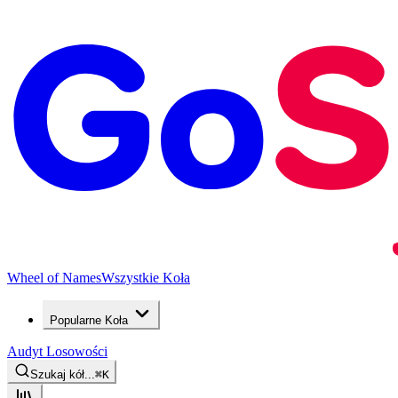
Wheel of Names
Wszystkie Koła
Popularne Koła
Audyt Losowości
Szukaj kół...
⌘
K