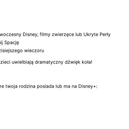
owoczesny Disney, filmy zwierzęce lub Ukryte Perły
nij Spację
zisiejszego wieczoru
ieci uwielbiają dramatyczny dźwięk koła!
óre twoja rodzina posiada lub ma na Disney+: