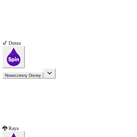
🎷 Dusza
Nowoczesny Disney
🐉 Raya