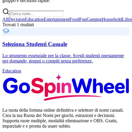
gruppo e decisioni rapide.
All
Decision
Education
Entertainment
Food
Fun
Gaming
Household
Lifes
Trovati 1 risultati
Seleziona Studenti Casuale
Lo strumento essenziale per la classe. Scegli studenti onestamente
per domande, gruppi o compiti senza preferenze.
Education
La ruota della fortuna online definitiva e selettore di nomi casuali.
Crea la tua Ruota dei Nomi per giochi, estrazioni e decisioni.
Supporta ruote multiple, modalità eliminazione e OBS. Gratis,
imparziale e e pronta da usare subito.