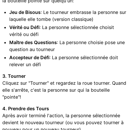
la bouteille pointe sur quelqu'un:
Jeu de Bisous
: Le tourneur embrasse la personne sur
laquelle elle tombe (version classique)
Vérité ou Défi
: La personne sélectionnée choisit
vérité ou défi
Maître des Questions
: La personne choisie pose une
question au tourneur
Accepteur de Défi
: La personne sélectionnée doit
relever un défi
3. Tourner
Cliquez sur "Tourner" et regardez la roue tourner. Quand
elle s'arrête, c'est la personne sur qui la bouteille
"pointe"!
4. Prendre des Tours
Après avoir terminé l'action, la personne sélectionnée
devient le nouveau tourneur (ou vous pouvez tourner à
nouveau pour un nouveau tourneur).