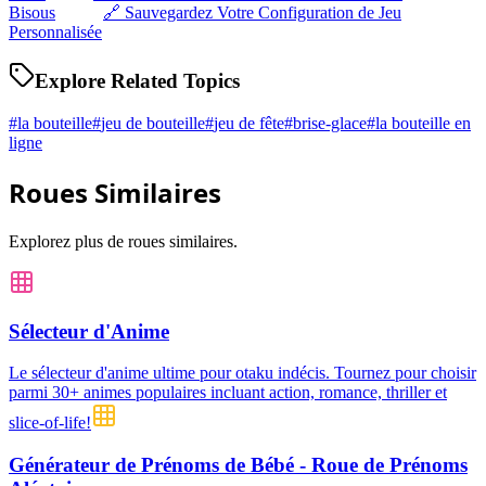
Bisous
🔗 Sauvegardez Votre Configuration de Jeu
Personnalisée
Explore Related Topics
#
la bouteille
#
jeu de bouteille
#
jeu de fête
#
brise-glace
#
la bouteille en
ligne
Roues Similaires
Explorez plus de roues similaires.
Sélecteur d'Anime
Le sélecteur d'anime ultime pour otaku indécis. Tournez pour choisir
parmi 30+ animes populaires incluant action, romance, thriller et
slice-of-life!
Générateur de Prénoms de Bébé - Roue de Prénoms