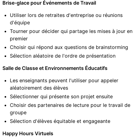
Brise-glace pour Événements de Travail
Utiliser lors de retraites d'entreprise ou réunions
d'équipe
Tourner pour décider qui partage les mises à jour en
premier
Choisir qui répond aux questions de brainstorming
Sélection aléatoire de l'ordre de présentation
Salle de Classe et Environnements Éducatifs
Les enseignants peuvent l'utiliser pour appeler
aléatoirement des élèves
Sélectionner qui présente son projet ensuite
Choisir des partenaires de lecture pour le travail de
groupe
Sélection d'élèves équitable et engageante
Happy Hours Virtuels