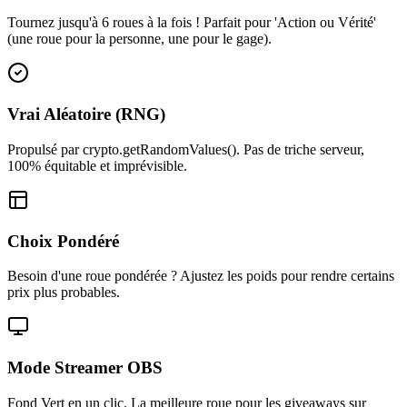
Tournez jusqu'à 6 roues à la fois ! Parfait pour 'Action ou Vérité'
(une roue pour la personne, une pour le gage).
Vrai Aléatoire (RNG)
Propulsé par crypto.getRandomValues(). Pas de triche serveur,
100% équitable et imprévisible.
Choix Pondéré
Besoin d'une roue pondérée ? Ajustez les poids pour rendre certains
prix plus probables.
Mode Streamer OBS
Fond Vert en un clic. La meilleure roue pour les giveaways sur