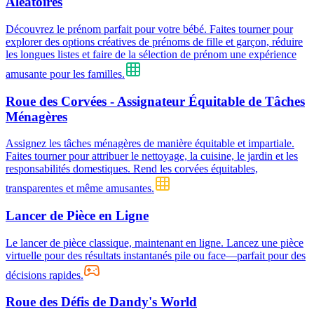
Aléatoires
Découvrez le prénom parfait pour votre bébé. Faites tourner pour
explorer des options créatives de prénoms de fille et garçon, réduire
les longues listes et faire de la sélection de prénom une expérience
amusante pour les familles.
Roue des Corvées - Assignateur Équitable de Tâches
Ménagères
Assignez les tâches ménagères de manière équitable et impartiale.
Faites tourner pour attribuer le nettoyage, la cuisine, le jardin et les
responsabilités domestiques. Rend les corvées équitables,
transparentes et même amusantes.
Lancer de Pièce en Ligne
Le lancer de pièce classique, maintenant en ligne. Lancez une pièce
virtuelle pour des résultats instantanés pile ou face—parfait pour des
décisions rapides.
Roue des Défis de Dandy's World