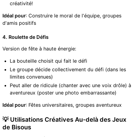
créativité!
Idéal pour
: Construire le moral de l'équipe, groupes
d'amis positifs
4. Roulette de Défis
Version de fête à haute énergie:
La bouteille choisit qui fait le défi
Le groupe décide collectivement du défi (dans les
limites convenues)
Peut aller de ridicule (chanter avec une voix drôle) à
aventureux (poster une photo embarrassante)
Idéal pour
: Fêtes universitaires, groupes aventureux
💡 Utilisations Créatives Au-delà des Jeux
de Bisous