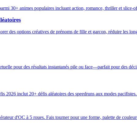
rmi 30+ animes populaires incluant action, romance, thriller et slice-of
éatoires
rer des options créatives de prénoms de fille et garçon, réduire les lon
tuelle pour des résultats instantanés pile ou face—parfait pour des déci
s 2026 inclut 20+ défis aléatoires des speedruns aux modes pacifistes. 
teur d'OC à 5 roues. Fais tourner pour une forme, palette de couleurs, p