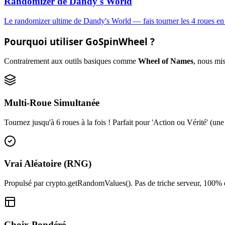
Randomizer de Dandy's World
Le randomizer ultime de Dandy's World — fais tourner les 4 roues en mê
Pourquoi utiliser GoSpinWheel ?
Contrairement aux outils basiques comme
Wheel of Names
, nous mis
Multi-Roue Simultanée
Tournez jusqu'à 6 roues à la fois ! Parfait pour 'Action ou Vérité' (un
Vrai Aléatoire (RNG)
Propulsé par crypto.getRandomValues(). Pas de triche serveur, 100% é
Choix Pondéré