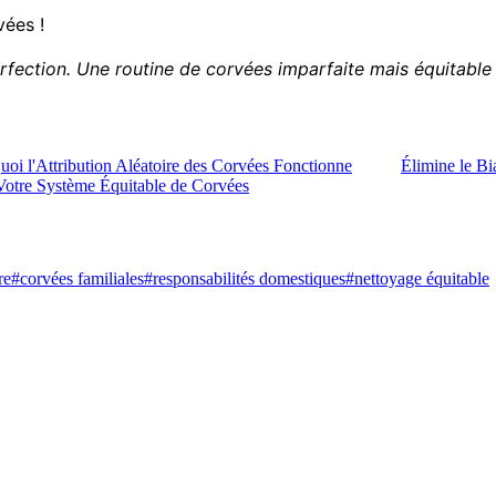
vées !
fection. Une routine de corvées imparfaite mais équitable 
uoi l'Attribution Aléatoire des Corvées Fonctionne
Élimine le Bi
tre Système Équitable de Corvées
re
#
corvées familiales
#
responsabilités domestiques
#
nettoyage équitable