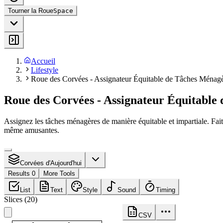
Tourner la Roue
Space
Accueil
Lifestyle
Roue des Corvées - Assignateur Équitable de Tâches Ménag
Roue des Corvées - Assignateur Équitable
Assignez les tâches ménagères de manière équitable et impartiale. Faites
même amusantes.
Corvées d'Aujourd'hui
Results 0
More Tools
List
Text
Style
Sound
Timing
Slices
(
20
)
CSV