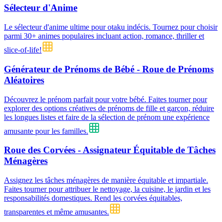
Sélecteur d'Anime
Le sélecteur d'anime ultime pour otaku indécis. Tournez pour choisir
parmi 30+ animes populaires incluant action, romance, thriller et
slice-of-life!
Générateur de Prénoms de Bébé - Roue de Prénoms
Aléatoires
Découvrez le prénom parfait pour votre bébé. Faites tourner pour
explorer des options créatives de prénoms de fille et garçon, réduire
les longues listes et faire de la sélection de prénom une expérience
amusante pour les familles.
Roue des Corvées - Assignateur Équitable de Tâches
Ménagères
Assignez les tâches ménagères de manière équitable et impartiale.
Faites tourner pour attribuer le nettoyage, la cuisine, le jardin et les
responsabilités domestiques. Rend les corvées équitables,
transparentes et même amusantes.