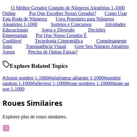
O Melhor Gerador Gratuito de Números Aleatórios 1-1000
Online
Por Que Escolher Nosso Gerador?
Como Usar
Esta Roda de Números
Usos Populares para Números
Aleatórios 1-1000
Sorteios e Concursos
Atividades
Educacionais
Jogos e Diversão
Decisões
Empresariais
Por Que Nosso Gerador É
Confiável
Tecnologia Criptográfica
Completamente
Justo
Transparência Visual
Gere Seu Número Aleatório
Agora
Precisa de Outras Faixas?
Explore Related Topics
#
choisir nombre 1-1000
#
générateur aléatoire 1-1000
#
nombre
random 1-1000
#
sélecteur 1-1000
#
roue nombres 1-1000
#
tirage au
sort 1-1000
Roues Similaires
Explorez plus de roues similaires.