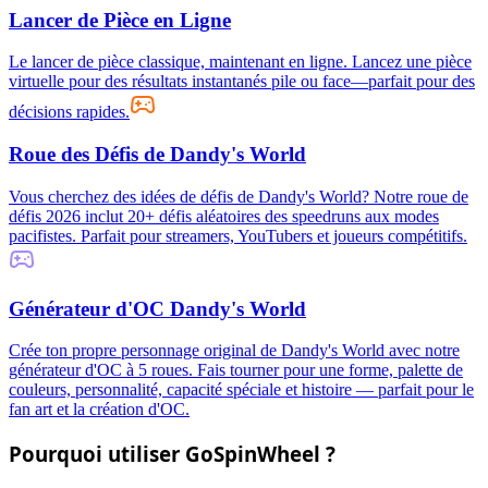
Lancer de Pièce en Ligne
Le lancer de pièce classique, maintenant en ligne. Lancez une pièce
virtuelle pour des résultats instantanés pile ou face—parfait pour des
décisions rapides.
Roue des Défis de Dandy's World
Vous cherchez des idées de défis de Dandy's World? Notre roue de
défis 2026 inclut 20+ défis aléatoires des speedruns aux modes
pacifistes. Parfait pour streamers, YouTubers et joueurs compétitifs.
Générateur d'OC Dandy's World
Crée ton propre personnage original de Dandy's World avec notre
générateur d'OC à 5 roues. Fais tourner pour une forme, palette de
couleurs, personnalité, capacité spéciale et histoire — parfait pour le
fan art et la création d'OC.
Pourquoi utiliser GoSpinWheel ?