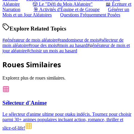
Aléatoire
🎲 Le "Défi du Mois Aléatoire"
📖 Écriture et
Narration
🎯 Activités d'Équipe et de Groupe
Générer un
Mois et un Jour Aléatoires
Questions Fréquemment Posées
Explore Related Topics
#
générateur de mois aléatoire
#
randomiseur de mois
#
sélecteur de
mois aléatoire
#
roue des mois
#
mois au hasard
#
générateur de mois et
jour aléatoire
#
choisir un mois au hasard
Roues Similaires
Explorez plus de roues similaires.
Sélecteur d'Anime
Le sélecteur d'anime ultime pour otaku indécis. Tournez pour choisir
parmi 30+ animes populaires incluant action, romance, thriller et
slice-of-life!