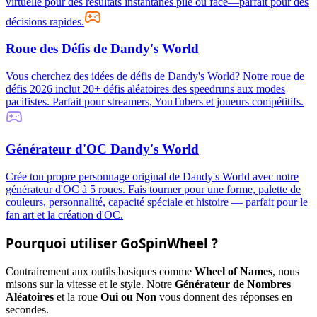
virtuelle pour des résultats instantanés pile ou face—parfait pour des
décisions rapides.
Roue des Défis de Dandy's World
Vous cherchez des idées de défis de Dandy's World? Notre roue de
défis 2026 inclut 20+ défis aléatoires des speedruns aux modes
pacifistes. Parfait pour streamers, YouTubers et joueurs compétitifs.
Générateur d'OC Dandy's World
Crée ton propre personnage original de Dandy's World avec notre
générateur d'OC à 5 roues. Fais tourner pour une forme, palette de
couleurs, personnalité, capacité spéciale et histoire — parfait pour le
fan art et la création d'OC.
Pourquoi utiliser GoSpinWheel ?
Contrairement aux outils basiques comme
Wheel of Names
, nous
misons sur la vitesse et le style. Notre
Générateur de Nombres
Aléatoires
et la roue
Oui ou Non
vous donnent des réponses en
secondes.