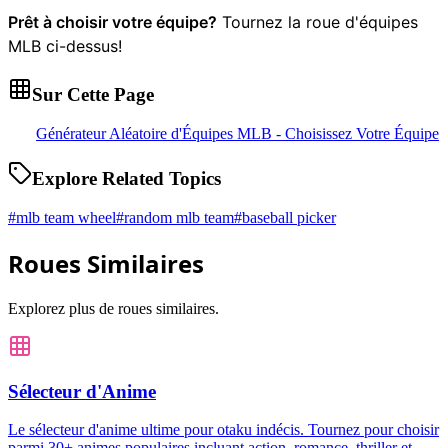
Prêt à choisir votre équipe?
Tournez la roue d'équipes
MLB ci-dessus!
Sur Cette Page
Générateur Aléatoire d'Équipes MLB - Choisissez Votre Équipe
Explore Related Topics
#
mlb team wheel
#
random mlb team
#
baseball picker
Roues Similaires
Explorez plus de roues similaires.
Sélecteur d'Anime
Le sélecteur d'anime ultime pour otaku indécis. Tournez pour choisir
parmi 30+ animes populaires incluant action, romance, thriller et