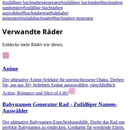
#
zufälliger buchstabengenerator
#
zufälliger buchstabe
#
buchstaben
randomizer
#
zufällige buchstaben
auswählen
#
buchstabenrad
#
alphabet
generator
#
zufallsbuchstabe
#
buchstaben generator
Verwandte Räder
Entdecke mehr Räder wie dieses.
Anime
Der ultimative Anime-Selektor für unentschlossene Otaku. Drehen
Sie, um aus 30+ beliebten Anime auszuwählen, einschließlich
Action, Romance und Slice-of-Life!
Babynamen Generator Rad - Zufälliger Namen-
Auswähler
Der ultimative Babynamen-Entscheidungshilfe. Drehe das Rad um
perfekte Babynamen zu entdecken. Großartig für werdende Eltern.