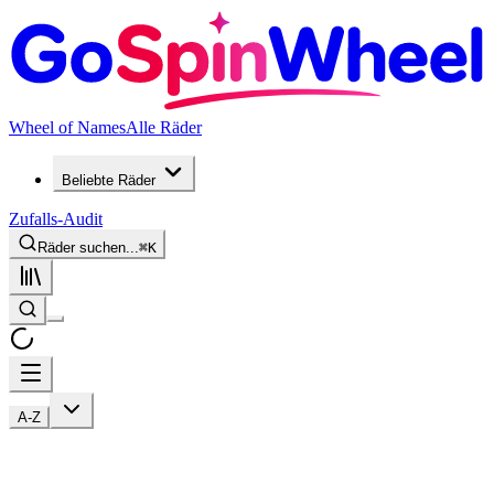
Wheel of Names
Alle Räder
Beliebte Räder
Zufalls-Audit
Räder suchen...
⌘
K
A-Z