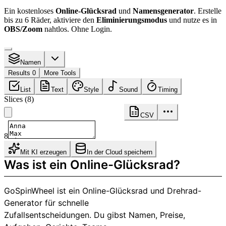
Ein kostenloses
Online-Glücksrad
und
Namensgenerator
. Erstelle
bis zu 6 Räder, aktiviere den
Eliminierungsmodus
und nutze es in
OBS/Zoom
nahtlos. Ohne Login.
Namen
Results 0
More Tools
List
Text
Style
Sound
Timing
Slices
(
8
)
CSV
8
Mit KI erzeugen
In der Cloud speichern
Was ist ein Online-Glücksrad?
GoSpinWheel ist ein Online-Glücksrad und Drehrad-
Generator für schnelle
Zufallsentscheidungen. Du gibst Namen, Preise,