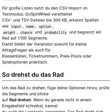
Für große Listen nutzt du den CSV-Import im
Textmodus. GoSpinWheel verarbeitet
CSV- und TSV-Dateien bis 300 KB, erkennt Spalten
wie
,
,
,
input
name
option
,
und
und begrenzt ein
weight
chance
probability
Rad auf 1.100 Segmente.
Damit bleibt der Generator sowohl für kleine
Alltagsfragen als auch für
Klassenlisten, Ticketnummern, Preis-Pools oder
Spieloptionen praktisch.
So drehst du das Rad
Um das Rad zu drehen, füge deine Optionen hinzu, prüfe
die Segmente und klicke
auf
Rad drehen
. Wenn du gerade nicht in einem
Eingabefeld schreibst, kannst
du auch die Leertaste verwenden. Das Rad dreht sich