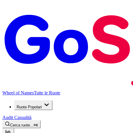
Wheel of Names
Tutte le Ruote
Ruote Popolari
Audit Casualità
Cerca ruote...
⌘
K