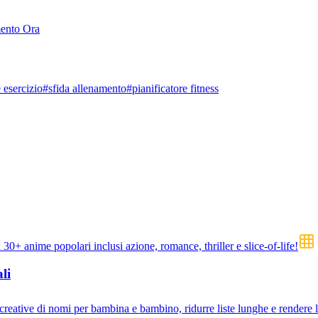
mento Ora
 esercizio
#
sfida allenamento
#
pianificatore fitness
a 30+ anime popolari inclusi azione, romance, thriller e slice-of-life!
li
creative di nomi per bambina e bambino, ridurre liste lunghe e rendere l