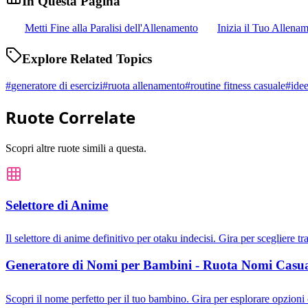
In Questa Pagina
Metti Fine alla Paralisi dell'Allenamento
Inizia il Tuo Allena
Explore Related Topics
#
generatore di esercizi
#
ruota allenamento
#
routine fitness casuale
#
idee
Ruote Correlate
Scopri altre ruote simili a questa.
Selettore di Anime
Il selettore di anime definitivo per otaku indecisi. Gira per scegliere tr
Generatore di Nomi per Bambini - Ruota Nomi Casua
Scopri il nome perfetto per il tuo bambino. Gira per esplorare opzioni 