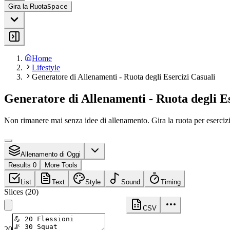
Gira la Ruota
Space
Home
Lifestyle
Generatore di Allenamenti - Ruota degli Esercizi Casuali
Generatore di Allenamenti - Ruota degli Es
Non rimanere mai senza idee di allenamento. Gira la ruota per esercizi c
Allenamento di Oggi
Results 0
More Tools
List
Text
Style
Sound
Timing
Slices
(
20
)
CSV
20