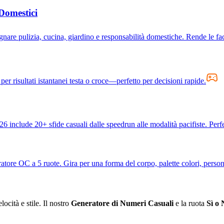
Domestici
are pulizia, cucina, giardino e responsabilità domestiche. Rende le facc
per risultati istantanei testa o croce—perfetto per decisioni rapide.
6 include 20+ sfide casuali dalle speedrun alle modalità pacifiste. Perf
tore OC a 5 ruote. Gira per una forma del corpo, palette colori, personal
locità e stile. Il nostro
Generatore di Numeri Casuali
e la ruota
Sì o 