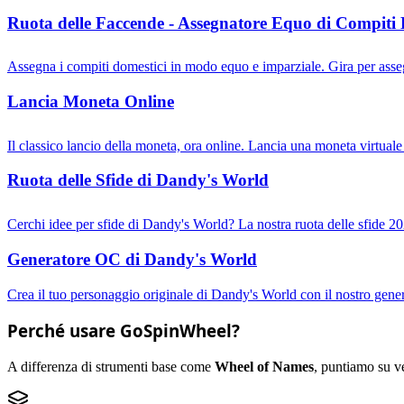
Ruota delle Faccende - Assegnatore Equo di Compiti 
Assegna i compiti domestici in modo equo e imparziale. Gira per assegn
Lancia Moneta Online
Il classico lancio della moneta, ora online. Lancia una moneta virtuale 
Ruota delle Sfide di Dandy's World
Cerchi idee per sfide di Dandy's World? La nostra ruota delle sfide 202
Generatore OC di Dandy's World
Crea il tuo personaggio originale di Dandy's World con il nostro genera
Perché usare GoSpinWheel?
A differenza di strumenti base come
Wheel of Names
, puntiamo su ve