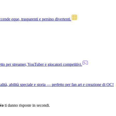
ende eque, trasparenti e persino divertenti.
etto per streamer, YouTuber e giocatori competitivi.
ità, abilità speciale e storia — perfetto per fan art e creazione di OC!
No
ti danno risposte in secondi.