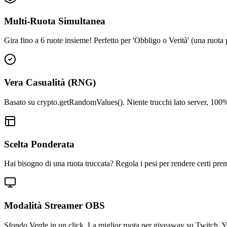
Multi-Ruota Simultanea
Gira fino a 6 ruote insieme! Perfetto per 'Obbligo o Verità' (una ruota 
Vera Casualità (RNG)
Basato su crypto.getRandomValues(). Niente trucchi lato server, 100
Scelta Ponderata
Hai bisogno di una ruota truccata? Regola i pesi per rendere certi prem
Modalità Streamer OBS
Sfondo Verde in un click. La miglior ruota per giveaway su Twitch,