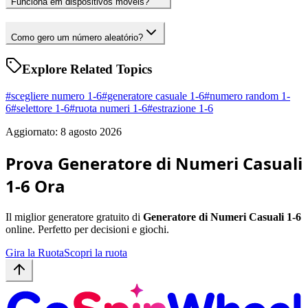
Funciona em dispositivos móveis?
Como gero um número aleatório?
Explore Related Topics
#
scegliere numero 1-6
#
generatore casuale 1-6
#
numero random 1-
6
#
selettore 1-6
#
ruota numeri 1-6
#
estrazione 1-6
Aggiornato: 8 agosto 2026
Prova Generatore di Numeri Casuali
1-6 Ora
Il miglior generatore gratuito di
Generatore di Numeri Casuali 1-6
online. Perfetto per decisioni e giochi.
Gira la Ruota
Scopri la ruota