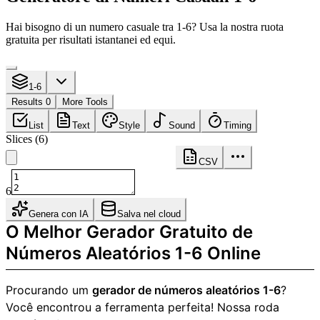
Hai bisogno di un numero casuale tra 1-6? Usa la nostra ruota
gratuita per risultati istantanei ed equi.
1-6
Results 0
More Tools
List
Text
Style
Sound
Timing
Slices
(
6
)
CSV
6
Genera con IA
Salva nel cloud
O Melhor Gerador Gratuito de
Números Aleatórios 1-6 Online
Procurando um
gerador de números aleatórios 1-6
?
Você encontrou a ferramenta perfeita! Nossa roda