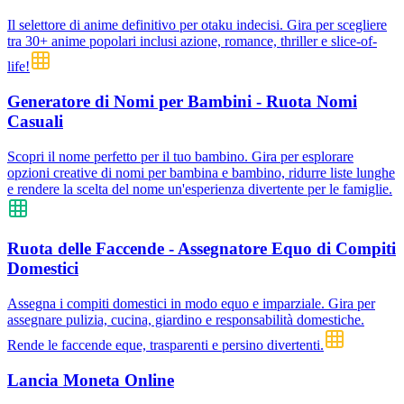
Il selettore di anime definitivo per otaku indecisi. Gira per scegliere
tra 30+ anime popolari inclusi azione, romance, thriller e slice-of-
life!
Generatore di Nomi per Bambini - Ruota Nomi
Casuali
Scopri il nome perfetto per il tuo bambino. Gira per esplorare
opzioni creative di nomi per bambina e bambino, ridurre liste lunghe
e rendere la scelta del nome un'esperienza divertente per le famiglie.
Ruota delle Faccende - Assegnatore Equo di Compiti
Domestici
Assegna i compiti domestici in modo equo e imparziale. Gira per
assegnare pulizia, cucina, giardino e responsabilità domestiche.
Rende le faccende eque, trasparenti e persino divertenti.
Lancia Moneta Online