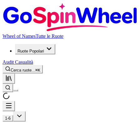
Wheel of Names
Tutte le Ruote
Ruote Popolari
Audit Casualità
Cerca ruote...
⌘
K
1-6