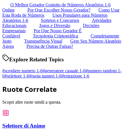
O Melhor Gerador Gratuito de Números Aleatórios 1-6
Online
Por Que Escolher Nosso Gerador?
Como Usar
Esta Roda de Números
Usos Populares para Números
Aleatórios 1-6
Sorteios e Concursos
Atividades
Educacionais
Jogos e Diversão
Decisões
Empresariais
Por Que Nosso Gerador É
Confiável
Tecnologia Criptográfica
Completamente
Justo
Transparência Visual
Gere Seu Número Aleatório
Agora
Precisa de Outras Faixas?
Explore Related Topics
#
scegliere numero 1-6
#
generatore casuale 1-6
#
numero random 1-
6
#
selettore 1-6
#
ruota numeri 1-6
#
estrazione 1-6
Ruote Correlate
Scopri altre ruote simili a questa.
Selettore di Anime