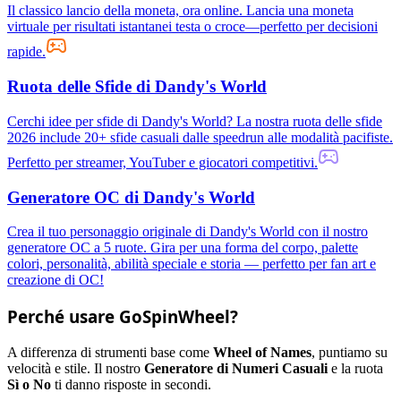
Il classico lancio della moneta, ora online. Lancia una moneta
virtuale per risultati istantanei testa o croce—perfetto per decisioni
rapide.
Ruota delle Sfide di Dandy's World
Cerchi idee per sfide di Dandy's World? La nostra ruota delle sfide
2026 include 20+ sfide casuali dalle speedrun alle modalità pacifiste.
Perfetto per streamer, YouTuber e giocatori competitivi.
Generatore OC di Dandy's World
Crea il tuo personaggio originale di Dandy's World con il nostro
generatore OC a 5 ruote. Gira per una forma del corpo, palette
colori, personalità, abilità speciale e storia — perfetto per fan art e
creazione di OC!
Perché usare GoSpinWheel?
A differenza di strumenti base come
Wheel of Names
, puntiamo su
velocità e stile. Il nostro
Generatore di Numeri Casuali
e la ruota
Sì o No
ti danno risposte in secondi.